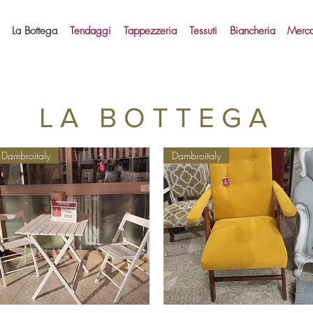
La Bottega
Tendaggi
Tappezzeria
Tessuti
Biancheria
Merca
LA BOTTEGA
Dambroitaly
Dambroitaly