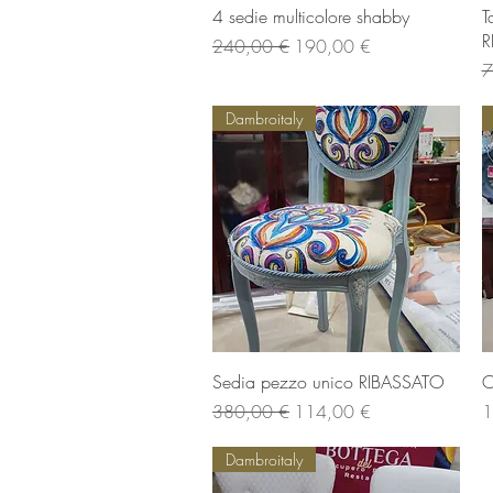
Vista rapida
4 sedie multicolore shabby
T
R
Prezzo regolare
Prezzo scontato
240,00 €
190,00 €
P
7
Dambroitaly
Vista rapida
Sedia pezzo unico RIBASSATO
O
Prezzo regolare
Prezzo scontato
P
380,00 €
114,00 €
1
Dambroitaly