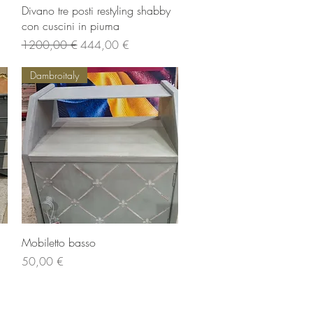
Vista rapida
Divano tre posti restyling shabby
con cuscini in piuma
Prezzo regolare
Prezzo scontato
1200,00 €
444,00 €
Dambroitaly
Vista rapida
Mobiletto basso
Prezzo
50,00 €