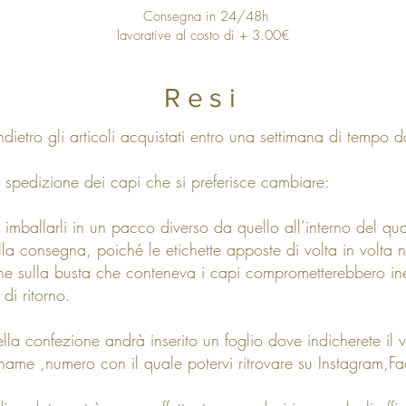
Consegna in 24/48h
lavorative al costo di + 3.00€
Resi
indietro gli articoli acquistati entro una settimana di tempo d
la spedizione dei capi che si preferisce cambiare:
 imballarli in un pacco diverso da quello all’interno del qua
a consegna, poiché le etichette apposte di volta in volta n
ne sulla busta che conteneva i capi comprometterebbero ine
 di ritorno.
della confezione andrà inserito un foglio dove indicherete il
ame ,numero con il quale potervi ritrovare su Instagram,F