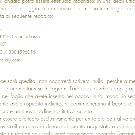
i andata potrà essere effettuata recandosi in uno degli uffic
ando il passaggio di un corriere a domicilio tramite gli appos
ta al seguente recapito:
Y
o N°101 Campobasso
707
43 / 3384596016
oitaly.com
e sarà spedita, non occorrerà scriverci nulla, perché a m
si a ricontattarvi su Instagram, Facebook o whats app grazi
i nel foglio che avete inserito nel pacco; in tal modo, in seg
anto avete rispedito indietro, vi comunicheremo il buono di
ettuare un nuovo ordine sostitutivo sul sito.
 essere effettuato esclusivamente per un totale pari al valor
evisto il rimborso in denaro di quanto acquistato e poi risped
e i nuovi articoli scelti verrà consegnato secondo l’opzion