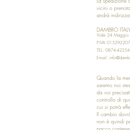
La spedizione d
vicini o prenot
andrà indirizza
DAMBRO ITAL
Viale 24 Maggi
P.IVA 01529220
TEL: 0874-4225
Email:
info@dambr
Quando la merc
saremo noi stes
da voi precisat
controllo di qu
cui si potrà eff
Il cambio dovrà
non è quindi pr
pacco contenent