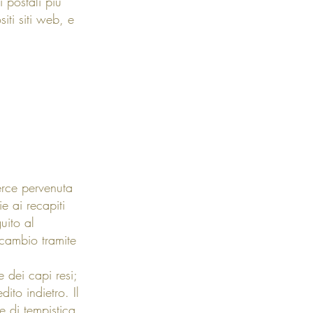
i postali più
iti siti web, e
erce pervenuta
e ai recapiti
uito al
 cambio tramite
e dei capi resi;
ito indietro. Il
e di tempistica