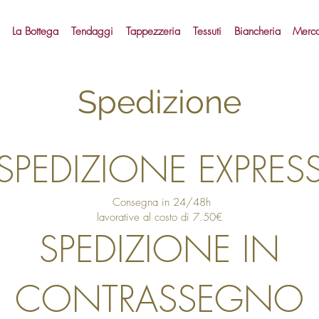
La Bottega
Tendaggi
Tappezzeria
Tessuti
Biancheria
Merca
Spedizione
SPEDIZIONE EXPRES
Consegna in 24/48h
lavorative al costo di 7.50€
SPEDIZIONE IN
CONTRASSEGNO