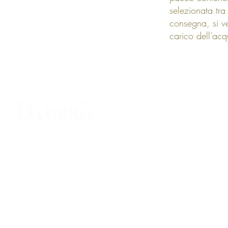
selezionata tra
consegna, si v
carico dell’acq
Viale 24 Maggio N°101 Campobasso
P.IVA 01529220707
TEL: 0874-422543 / 3384596016
Email:
info@dambroitaly.com